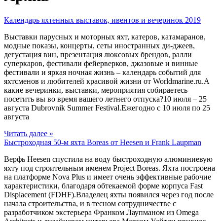
Календарь яхтенных выставок, ивентов и вечеринок 2019
Выставки парусных и моторных яхт, катеров, катамаранов,
модные показы, концерты, сеты иностранных ди-джеев,
дегустация вин, презентация люксовых брендов, ралли
суперкаров, фестивали фейерверков, джазовые и винные
фестивали и яркая ночная жизнь – календарь событий для
яхтсменов и любителей красивой жизни от Worldmarine.ru.А
какие вечеринки, выставки, мероприятия собираетесь
посетить вы во время вашего летнего отпуска?10 июля – 25
августа Dubrovnik Summer Festival.Ежегодно с 10 июля по 25
августа
Читать далее »
Быстроходная 50-м яхта Boreas от Heesen и Frank Laupman
Верфь Heesen спустила на воду быстроходную алюминиевую
яхту под строительным именем Project Boreas. Яхта построена
на платформе Nova Plus и имеет очень эффективные рабочие
характеристики, благодаря обтекаемой форме корпуса Fast
Displacement (FDHF).Владелец яхты появился через год после
начала строительства, и в тесном сотрудничестве с
разработчиком экстерьера Франком Лаупманом из Omega