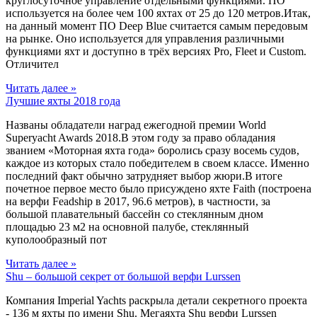
круглосуточное управление отдельными функциями. ПО
используется на более чем 100 яхтах от 25 до 120 метров.Итак,
на данный момент ПО Deep Blue считается самым передовым
на рынке. Оно используется для управления различными
функциями яхт и доступно в трёх версиях Pro, Fleet и Custom.
Отличител
Читать далее »
Лучшие яхты 2018 года
Названы обладатели наград ежегодной премии World
Superyacht Awards 2018.В этом году за право обладания
званием «Моторная яхта года» боролись сразу восемь судов,
каждое из которых стало победителем в своем классе. Именно
последний факт обычно затрудняет выбор жюри.В итоге
почетное первое место было присуждено яхте Faith (построена
на верфи Feadship в 2017, 96.6 метров), в частности, за
большой плавательный бассейн со стеклянным дном
площадью 23 м2 на основной палубе, стеклянный
куполообразный пот
Читать далее »
Shu – большой секрет от большой верфи Lurssen
Компания Imperial Yachts раскрыла детали секретного проекта
- 136 м яхты по имени Shu. Мегаяхта Shu верфи Lurssen