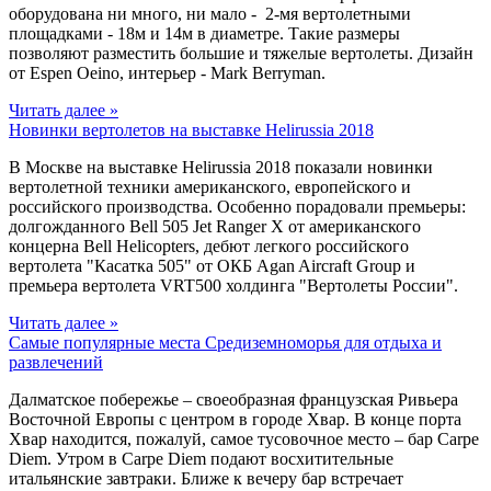
оборудована ни много, ни мало - 2-мя вертолетными
площадками - 18м и 14м в диаметре. Такие размеры
позволяют разместить большие и тяжелые вертолеты. Дизайн
от Espen Oeino, интерьер - Mark Berryman.
Читать далее »
Новинки вертолетов на выставке Helirussia 2018
В Москве на выставке Helirussia 2018 показали новинки
вертолетной техники американского, европейского и
российского производства. Особенно порадовали премьеры:
долгожданного Bell 505 Jet Ranger X от американского
концерна Bell Helicopters, дебют легкого российского
вертолета "Касатка 505" от ОКБ Agan Aircraft Group и
премьера вертолета VRT500 холдинга "Вертолеты России".
Читать далее »
Самые популярные места Средиземноморья для отдыха и
развлечений
Далматское побережье – своеобразная французская Ривьера
Восточной Европы с центром в городе Хвар. В конце порта
Хвар находится, пожалуй, самое тусовочное место – бар Carpe
Diem. Утром в Carpe Diem подают восхитительные
итальянские завтраки. Ближе к вечеру бар встречает