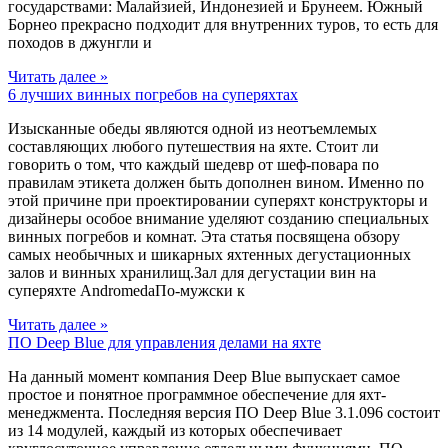
государствами: Малайзией, Индонезией и Брунеем. Южный
Борнео прекрасно подходит для внутренних туров, то есть для
походов в джунгли и
Читать далее »
6 лучших винных погребов на суперяхтах
Изысканные обеды являются одной из неотъемлемых
составляющих любого путешествия на яхте. Стоит ли
говорить о том, что каждый шедевр от шеф-повара по
правилам этикета должен быть дополнен вином. Именно по
этой причине при проектировании суперяхт конструкторы и
дизайнеры особое внимание уделяют созданию специальных
винных погребов и комнат. Эта статья посвящена обзору
самых необычных и шикарных яхтенных дегустационных
залов и винных хранилищ.Зал для дегустации вин на
суперяхте AndromedaПо-мужски к
Читать далее »
ПО Deep Blue для управления делами на яхте
На данный момент компания Deep Blue выпускает самое
простое и понятное программное обеспечение для яхт-
менеджмента. Последняя версия ПО Deep Blue 3.1.096 состоит
из 14 модулей, каждый из которых обеспечивает