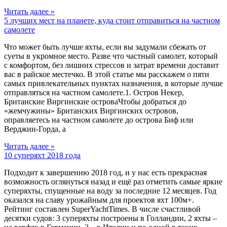
Читать далее »
5 лучших мест на планете, куда стоит отправиться на частном
самолете
Что может быть лучше яхты, если вы задумали сбежать от
суеты в укромное место. Разве что частный самолет, который
с комфортом, без лишних стрессов и затрат времени доставит
вас в райское местечко. В этой статье мы расскажем о пяти
самых привлекательных пунктах назначения, в которые лучше
отправляться на частном самолете.1. Остров Некер,
Британские Виргинские островаЧтобы добраться до
«жемчужины» Британских Виргинских островов,
оправляетесь на частном самолете до острова Биф или
Верджин-Горда, а
Читать далее »
10 суперяхт 2018 года
Подходит к завершению 2018 год, и у нас есть прекрасная
возможность оглянуться назад и ещё раз отметить самые яркие
суперяхты, спущенные на воду за последние 12 месяцев. Год
оказался на славу урожайным для проектов яхт 100м+.
Рейтинг составлен SuperYachtTimes. В числе счастливой
десятки судов: 3 суперяхты построены в Голландии, 2 яхты –