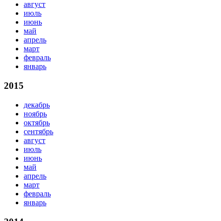
август
июль
июнь
май
апрель
март
февраль
январь
2015
декабрь
ноябрь
октябрь
сентябрь
август
июль
июнь
май
апрель
март
февраль
январь