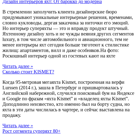
Дизайн интерьеров яхт: От барокко до модерна
В стремлении заполучить клиента дизайнерские бюро
придумывают уникальные интерьерные решения, временами,
словно кукловоды, дергая заказчика за ниточки его эмоций.
Но интерьер суперяхты — это и вправду продукт штучный.
Яхтенному дизайну хоть и не чужды веяния других сегментов
luxury, в том числе автомобильного и авиационного, тем не
менее интерьеры яхт сегодня больше тяготеют к стилистике
жилищ: апартаментов, вилл и даже особняков.На фото:
Роскошный интерьер одной из гостевых кают на яхте
Читать далее »
Сколько стоит KISMET?
Когда 95-метровая мегаяхта Kismet, построенная на верфи
Lurssen (2014 г.), зашла в Петербург и пришвартовалась у
Английской набережной, случился поисковый бум на Яндексе
и Google по фразам «яхта Kismet” и «владелец яхты Kismet”.
Доподлинно неизвестно, кто именно был на борту судна, но
яхта в эти даты числилась в чартере, и сейчас выставлена на
продажу.
Читать далее »
Рост сегмента суперяхт 80+