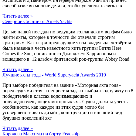
Architects и дизайнером интерьера Марком Уайтли привнес
своеобразие во многие детали, чтобы увеличить связь с в
Читать далее »
Северное Сияние от Amels Yachts
Целью нашей поездки по ведущим голландским верфям было
найти яхты, которые в точности бы отвечали строгим
критериям. Как и три предыдущие яхты владельца, четвёртая
была названа в честь известного хита группы Битлз Here
Comes the Sun, написанного Джорджем Харрисоном и
вошедшего в 12 альбом британской рок-группы Abbey Road.
Читать далее »
Лучшие яхты года - World Superyacht Awards 2019
При выборе победителя на звание «Моторная яхта года»
перед судьями стояла непростая задача выбрать одну яхту из 8
победителей в классах водоизмещающих и
полуводоизмещающих моторных яхт. Cудьи должны учесть
особенности, как каждое из этих судов могло бы
усовершенствовать дизайн, конструкцию и внешний вид
будущих поколений яхт
Читать далее »
Королева Максима на борту Feadship