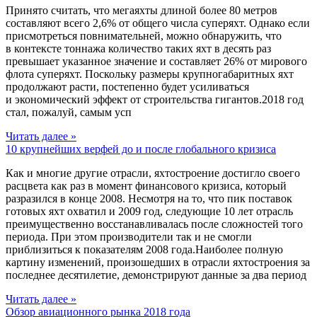
Принято считать, что мегаяхты длиной более 80 метров
составляют всего 2,6% от общего числа суперяхт. Однако если
присмотреться повнимательней, можно обнаружить, что
в контексте тоннажа количество таких яхт в десять раз
превышает указанное значение и составляет 26% от мирового
флота суперяхт. Поскольку размеры крупногабаритных яхт
продолжают расти, постепенно будет усиливаться
и экономический эффект от строительства гигантов.2018 год
стал, пожалуй, самым усп
Читать далее »
10 крупнейших верфей до и после глобального кризиса
Как и многие другие отрасли, яхтостроение достигло своего
расцвета как раз в момент финансового кризиса, который
разразился в конце 2008. Несмотря на то, что пик поставок
готовых яхт охватил и 2009 год, следующие 10 лет отрасль
преимущественно восстанавливалась после сложностей того
периода. При этом производители так и не смогли
приблизиться к показателям 2008 года.Наиболее полную
картину изменений, произошедших в отрасли яхтостроения за
последнее десятилетие, демонстрируют данные за два период
Читать далее »
Обзор авиационного рынка 2018 года