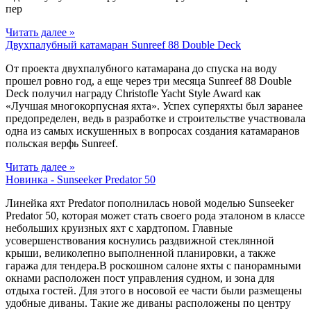
пер
Читать далее »
Двухпалубный катамаран Sunreef 88 Double Deck
От проекта двухпалубного катамарана до спуска на воду
прошел ровно год, а еще через три месяца Sunreef 88 Double
Deck получил награду Christofle Yacht Style Award как
«Лучшая многокорпусная яхта». Успех суперяхты был заранее
предопределен, ведь в разработке и строительстве участвовала
одна из самых искушенных в вопросах создания катамаранов
польская верфь Sunreef.
Читать далее »
Новинка - Sunseeker Predator 50
Линейка яхт Predator пополнилась новой моделью Sunseeker
Predator 50, которая может стать своего рода эталоном в классе
небольших круизных яхт с хардтопом. Главные
усовершенствования коснулись раздвижной стеклянной
крыши, великолепно выполненной планировки, а также
гаража для тендера.В роскошном салоне яхты с панорамными
окнами расположен пост управления судном, и зона для
отдыха гостей. Для этого в носовой ее части были размещены
удобные диваны. Такие же диваны расположены по центру