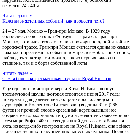
парусных яхт. Большинство продаж (77%) остаются в
сегменте 24 - 40 м.
Читать далее »
Календарь яхтенных событий: как провести лето?
24 – 27 мая, Монако – Гран-при Монако. В 1929 году
состоялись первые гонки Формулы 1 в рамках Гран-при
Монако, которые с тех самых пор проходят по одной и той же
городской трассе. Гран-при Монако считается одним из самых
важных и престижных событий в мире автомобильных гонок,
наблюдать за которыми можно, как из первых рядов на
стадионе, так и с борта собственной яхты.
Читать далее »
Самая большая трехмачтовая шхуна от Royal Huisman
Еще одна веха в истории верфи Royal Huisman: корпус
трехмачтовой шхуны (которая строится с июня 2017 года)
повернули для дальнейшей достройки на голландской
судоверфи в Волленхове.Впечатляющая длина 81 м (266
футов) и прочный словно срезанный вертикальный нос,
создают не только мощной вид, но и делают ее узнаваемой во
всем мире.Project 400 на сегодняшний день - самая большая
яхта, из когда-либо построенных на Royal Huisman, она войдет
в десятку лучших и крупнейших парусных яхт мира. После ее