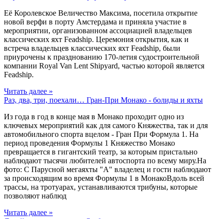
Её Королевское Величество Максима, посетила открытие
новой верфи в порту Амстердама и приняла участие в
мероприятии, организованном ассоциацией владельцев
классических яхт Feadship. Церемония открытия, как и
встреча владельцев классических яхт Feadship, были
приурочены к празднованию 170-летия судостроительной
компании Royal Van Lent Shipyard, частью которой является
Feadship.
Читать далее »
Раз, два, три, поехали… Гран-При Монако - болиды и яхты
Из года в год в конце мая в Монако проходит одно из
ключевых мероприятий как для самого Княжества, так и для
автомобильного спорта вцелом - Гран При Формула 1. На
период проведения Формулы 1 Княжество Монако
превращается в гигантский театр, за которым пристально
наблюдают тысячи любителей автоспорта по всему миру.На
фото: С Парусной мегаяхты "A" владелец и гости наблюдают
за происходящим во время Формулы 1 в МонакоВдоль всей
трассы, на тротуарах, устанавливаются трибуны, которые
позволяют наблюд
Читать далее »