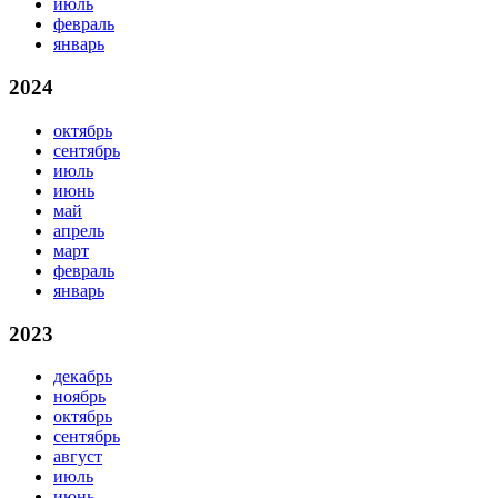
июль
февраль
январь
2024
октябрь
сентябрь
июль
июнь
май
апрель
март
февраль
январь
2023
декабрь
ноябрь
октябрь
сентябрь
август
июль
июнь