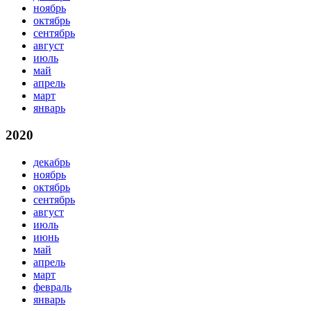
ноябрь
октябрь
сентябрь
август
июль
май
апрель
март
январь
2020
декабрь
ноябрь
октябрь
сентябрь
август
июль
июнь
май
апрель
март
февраль
январь