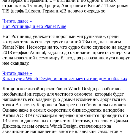
на верфях в Германии, 2 – в Италии и по одной в таких
странах как Турция, Греция, Австралия и Китай.111-метровая
TIS (верфь Lürssen, Германия)В первую очередь хо
Читать далее »
Нат Ротшильд и его Planet Nine
Нат Ротшильд увлекается дорогими «игрушками», среди
которых теперь есть суперяхта длиной 73м под названием
Planet Nine. Несмотря на то, что судно было спущено на воду в
2018 верфью Admiral, задолго до окончания проекта суперяхта
стала известной всему миру благодаря разразившемуся вокруг
нее скандалу.
Читать далее »
Как студия Winch Design исполняет мечты или дом в облаках
Лондонское дизайнерское бюро Winch Design разработало
необычный интерьер для частного самолета, который будет
напоминать его владельцу о доме.Несомненно, добраться из
точки А в точку Б проще и быстрее на собственном самолете.
Однако даже в самых скоростных бизнес-джетах наподобие
Airbus ACJ319 пассажирам нередко приходится проводить по
13 часов в длительных перелетах. Поэтому, по словам Джима
Диксона, главы отдела Winch Design, отвечающего за
авиационное направление, многие владельцы самолетов м