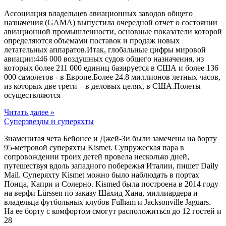
Ассоциация владельцев авиационных заводов общего
назначения (GAMA) выпустила очередной отчет о состоянии
авиационной промышленности, основные показатели которой
определяются объемами поставок и продаж новых
летательных аппаратов.Итак, глобальные цифры мировой
авиации:446 000 воздушных судов общего назначения, из
которых более 211 000 единиц базируется в США и более 136
000 самолетов - в Европе.Более 24.8 миллионов летных часов,
из которых две трети – в деловых целях, в США.Полеты
осуществляются
Читать далее »
Суперзвезды и суперяхты
Знаменитая чета Бейонсе и Джей-Зи были замечены на борту
95-метровой суперяхты Kismet. Cупружеская пара в
сопровождении троих детей провела несколько дней,
путешествуя вдоль западного побережья Италии, пишет Daily
Mail. Суперяхту Kismet можно было наблюдать в портах
Понца, Капри и Солерно. Kismed была построена в 2014 году
на верфи Lürssen по заказу Шахид Хана, миллиардера и
владельца футбольных клубов Fulham и Jacksonville Jaguars.
На ее борту с комфортом смогут расположиться до 12 гостей и
28