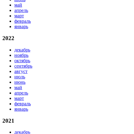
май
апрель
март
февраль
январь
2022
декабрь
ноябрь
октябрь
сентябрь
август
июль
июнь
май
апрель
март
февраль
январь
2021
декабрь