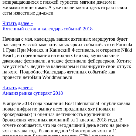
возвращающихся с пляжей туристов мягким джазом и
живыми концертами. А уже после заката здесь играют свои
сеты известные ди-джеи.
Читать далее »
Яхтенный сезон и календарь событий 2018
Начиная с мая, календарь ваших яхтенных маршрутов будет
насыщен массой замечательных ярких событий: это и Formula
1 Гран При Монако, и Каннский Фестиваль, и открытие Nikki
Beach, и соревнования на водных байках, музыкальные
джазовые фестивали, а также фестивали фейерверков. Хотите
все успеть? Следите за календарем и планируйте свой отпуск
на яхте. Подробнее:Календарь яхтенных событий: как
провести летоВаш Worldmarine.ru
Читать далее »
Анализ рынка суперяхт 2018
В апреле 2018 года компания Boat International опубликовала
новые цифры по рынку всех проданных яхт (новых и
брокеражных) и оценила деятельность крупнейших
брокерских яхтенных компаний за 1 квартал 2018 года. В
отчете сообщается, что на сегодняшний день всего на рынке
яхт с начала года было продано 93 моторных яхты и 11