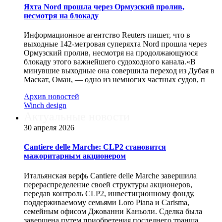
Яхта Nord прошла через Ормузский пролив,
несмотря на блокаду
Информационное агентство Reuters пишет, что в
выходные 142-метровая суперяхта Nord прошла через
Ормузский пролив, несмотря на продолжающуюся
блокаду этого важнейшего судоходного канала.«В
минувшие выходные она совершила переход из Дубая в
Маскат, Оман, — одно из немногих частных судов, п
Архив новостей
Winch design
Актуальные новости
30 апреля 2026
Cantiere delle Marche: CLP2 становится
мажоритарным акционером
Итальянская верфь Cantiere delle Marche завершила
перераспределение своей структуры акционеров,
передав контроль CLP2, инвестиционному фонду,
поддерживаемому семьями Loro Piana и Carisma,
семейным офисом Джованни Каньоли. Сделка была
завершена путем приобретения последнего транша