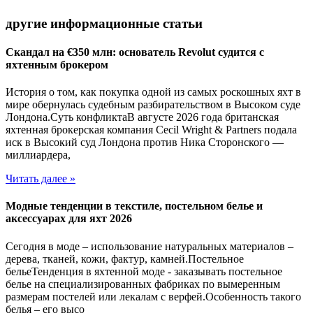
другие информационные статьи
Скандал на €350 млн: основатель Revolut судится с
яхтенным брокером
История о том, как покупка одной из самых роскошных яхт в
мире обернулась судебным разбирательством в Высоком суде
Лондона.Суть конфликтаВ августе 2026 года британская
яхтенная брокерская компания Cecil Wright & Partners подала
иск в Высокий суд Лондона против Ника Сторонского —
миллиардера,
Читать далее »
Модные тенденции в текстиле, постельном белье и
аксессуарах для яхт 2026
Сегодня в моде – использование натуральных материалов –
дерева, тканей, кожи, фактур, камней.Постельное
бельеТенденция в яхтенной моде - заказывать постельное
белье на специализированных фабриках по вымеренным
размерам постелей или лекалам с верфей.Особенность такого
белья – его высо