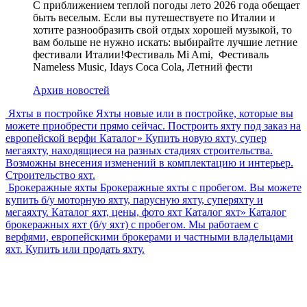
С приближением теплой погоды лето 2026 года обещает
быть веселым. Если вы путешествуете по Италии и
хотите разнообразить свой отдых хорошей музыкой, то
вам больше не нужно искать: выбирайте лучшие летние
фестивали Италии!Фестиваль Mi Ami, Фестиваль
Nameless Music, Idays Coca Cola, Летний фести
Архив новостей
Яхты в постройке
Яхты новые или в постройке, которые вы
можете приобрести прямо сейчас. Построить яхту под заказ на
европейской верфи
Каталог
»
Купить новую яхту, супер
мегаяхту, находящиеся на разных стадиях строительства.
Возможны внесения изменений в комплектацию и интерьер.
Строительство яхт.
Брокеражные яхты
Брокеражные яхты с пробегом. Вы можете
купить б/у моторную яхту, парусную яхту, суперяхту и
мегаяхту. Каталог яхт, цены, фото яхт
Каталог яхт
»
Каталог
брокеражных яхт (б/у яхт) с пробегом. Мы работаем с
верфями, европейскими брокерами и частными владельцами
яхт. Купить или продать яхту.