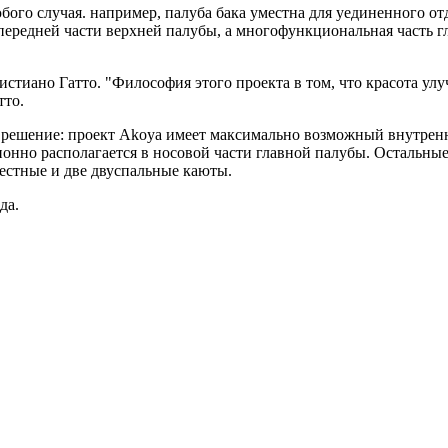
ого случая. например, палуба бака уместна для уединенного отды
 передней части верхней палубы, а многофункциональная часть г
стиано Гатто. "Философия этого проекта в том, что красота ул
тто.
решение: проект Akoya имеет максимально возможный внутренни
онно располагается в носовой части главной палубы. Остальные
естные и две двуспальные каюты.
да.