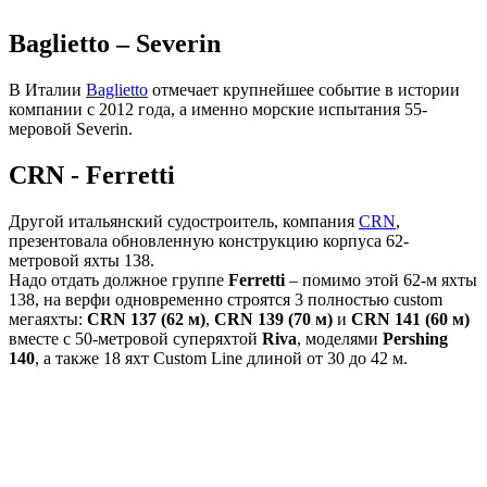
Baglietto – Severin
В Италии
Baglietto
отмечает крупнейшее событие в истории
компании с 2012 года, а именно морские испытания 55-
меровой Severin.
CRN - Ferretti
Другой итальянский судостроитель, компания
CRN
,
презентовала обновленную конструкцию корпуса 62-
метровой яхты 138.
Надо отдать должное группе
Ferretti
– помимо этой 62-м яхты
138, на верфи одновременно строятся 3 полностью custom
мегаяхты:
CRN 137 (62 м)
,
CRN 139 (70 м)
и
CRN 141 (60 м)
вместе с 50-метровой суперяхтой
Riva
, моделями
Pershing
140
, а также 18 яхт Custom Line длиной от 30 до 42 м.