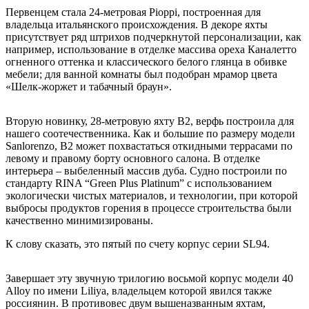
Первенцем стала 24-метровая Pioppi, построенная для
владельца итальянского происхождения. В декоре яхты
присутствует ряд штрихов подчеркнутой персонализации, как
например, использование в отделке массива ореха Каналетто
огненного оттенка и классического белого глянца в обивке
мебели; для ванной комнаты был подобран мрамор цвета
«Шелк-жоржет и табачный браун».
Вторую новинку, 28-метровую яхту B2, верфь построила для
нашего соотечественника. Как и большие по размеру модели
Sanlorenzo, B2 может похвастаться откидными террасами по
левому и правому борту основного салона. В отделке
интерьера – выбеленный массив дуба. Судно построили по
стандарту RINA “Green Plus Platinum” с использованием
экологически чистых материалов, и технологии, при которой
выбросы продуктов горения в процессе строительства были
качественно минимизированы.
К слову сказать, это пятый по счету корпус серии SL94.
Завершает эту звучную трилогию восьмой корпус модели 40
Alloy по имени Liliya, владельцем которой явился также
россиянин. В противовес двум вышеназванным яхтам,