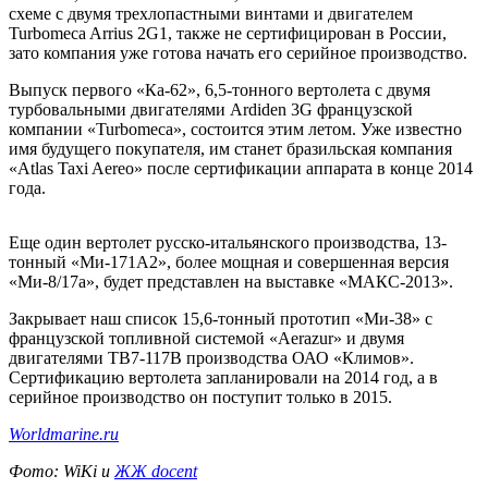
схеме с двумя трехлопастными винтами и двигателем
Turbomeca Arrius 2G1, также не сертифицирован в России,
зато компания уже готова начать его серийное производство.
Выпуск первого «Ка-62», 6,5-тонного вертолета с двумя
турбовальными двигателями Ardiden 3G французской
компании «Turbomeca», состоится этим летом. Уже известно
имя будущего покупателя, им станет бразильская компания
«Atlas Taxi Aereo» после сертификации аппарата в конце 2014
года.
Еще один вертолет русско-итальянского производства, 13-
тонный «Mи-171A2», более мощная и совершенная версия
«Ми-8/17a», будет представлен на выставке «МАКС-2013».
Закрывает наш список 15,6-тонный прототип «Mи-38» с
французской топливной системой «Aerazur» и двумя
двигателями ТВ7-117В производства ОАО «Климов».
Сертификацию вертолета запланировали на 2014 год, а в
серийное производство он поступит только в 2015.
Worldmarine.ru
Фото: WiKi и
ЖЖ docent