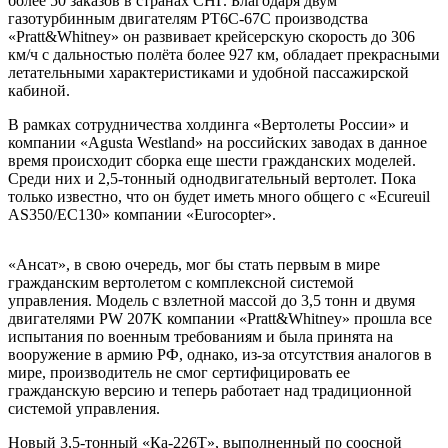
более 50 заказов в странах СНГ. Благодаря двум
газотурбинным двигателям PT6C-67C производства
«Pratt&Whitney» он развивает крейсерскую скорость до 306
км/ч с дальностью полёта более 927 км, обладает прекрасными
летательными характеристиками и удобной пассажирской
кабиной.
В рамках сотрудничества холдинга «Вертолеты России» и
компании «Agusta Westland» на российских заводах в данное
время происходит сборка еще шести гражданских моделей.
Среди них и 2,5-тонный однодвигательный вертолет. Пока
только известно, что он будет иметь много общего с «Ecureuil
AS350/EC130» компании «Eurocopter».
«Ансат», в свою очередь, мог бы стать первым в мире
гражданским вертолетом с комплексной системой
управления. Модель с взлетной массой до 3,5 тонн и двумя
двигателями PW 207K компании «Pratt&Whitney» прошла все
испытания по военным требованиям и была принята на
вооружение в армию РФ, однако, из-за отсутствия аналогов в
мире, производитель не смог сертифицировать ее
гражданскую версию и теперь работает над традиционной
системой управления.
Новый 3,5-тонный «Ка-226Т», выполненный по соосной