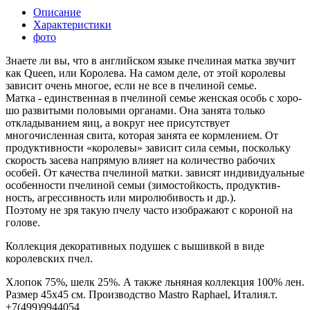
Описание
Характеристики
фото
Знаете ли вы, что в английском языке пчелиная матка звучит
как Queen, или Королева. На самом деле, от этой королевы
зависит очень многое, если не все в пчелиной семье.
Матка - един­ст­вен­ная в пче­ли­ной се­мье жен­ская особь с хо­ро­
шо раз­ви­ты­ми по­ло­вы­ми ор­га­на­ми. Она занята только
откладыванием яиц, а вокруг нее присутствует
многочисленная свита, которая занята ее кормлением. От
продуктивности «королевы» зависит сила семьи, поскольку
скорость засева напрямую влияет на количество рабочих
особей. От ка­че­ст­ва пчелиной матки. за­ви­сят ин­ди­ви­ду­аль­ные
осо­бен­но­сти пче­ли­ной се­мьи (зи­мо­стой­кость, про­дук­тив­
ность, аг­рес­сив­ность или ми­ро­лю­би­вость и др.).
Поэтому не зря такую пчелу часто изображают с короной на
голове.
Коллекция декоративных подушек с вышивкой в виде
королевских пчел.
Хлопок 75%, шелк 25%. А также льняная коллекция 100% лен.
Размер 45х45 см. Производство Mastro Raphael, Италия.т.
+7(499)9944054