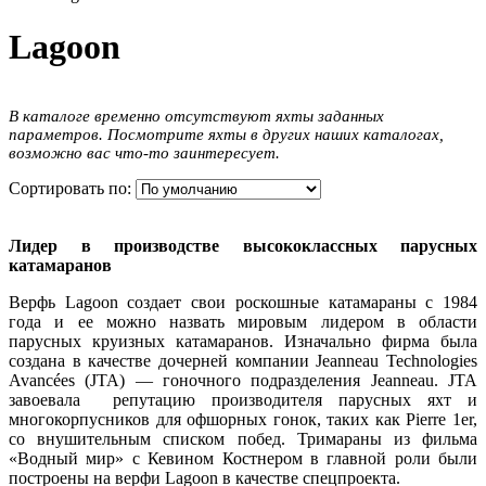
Lagoon
В каталоге временно отсутствуют яхты заданных
параметров. Посмотрите яхты в других наших каталогах,
возможно вас что-то заинтересует.
Сортировать по:
Лидер в производстве высококлассных парусных
катамаранов
Верфь Lagoon создает свои роскошные катамараны с 1984
года и ее можно назвать мировым лидером в области
парусных круизных катамаранов. Изначально фирма была
создана в качестве дочерней компании Jeanneau Technologies
Avancées (JTA) — гоночного подразделения Jeanneau. JTA
завоевала репутацию производителя парусных яхт и
многокорпусников для офшорных гонок, таких как Pierre 1er,
со внушительным списком побед. Тримараны из фильма
«Водный мир» с Кевином Костнером в главной роли были
построены на верфи Lagoon в качестве спецпроекта.