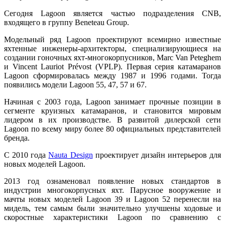
Сегодня Lagoon является частью подразделения CNB,
входящего в группу Beneteau Group.
Модельный ряд Lagoon проектируют всемирно известные
яхтенные инженеры-архитекторы, специализирующиеся на
создании гоночных яхт-многокорпусников, Marc Van Peteghem
и Vincent Lauriot Prévost (VPLP). Первая серия катамаранов
Lagoon сформировалась между 1987 и 1996 годами. Тогда
появились модели Lagoon 55, 47, 57 и 67.
Начиная с 2003 года, Lagoon занимает прочные позиции в
сегменте круизных катамаранов, и становится мировым
лидером в их производстве. В развитой дилерской сети
Lagoon по всему миру более 80 официальных представителей
бренда.
С 2010 года
Nauta Design
проектирует дизайн интерьеров для
новых моделей Lagoon.
2013 год ознаменовал появление новых стандартов в
индустрии многокорпусных яхт. Парусное вооружение и
мачты новых моделей Lagoon 39 и Lagoon 52 перенесли на
мидель, тем самым были значительно улучшены ходовые и
скоростные характеристики Lagoon по сравнению с