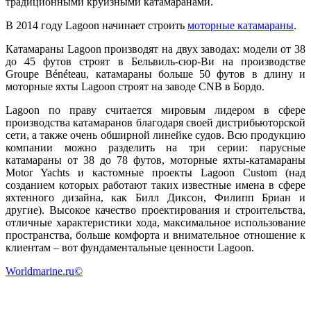
традиционными круизными катамаранами.
В 2014 году Lagoon начинает строить
моторные катамараны
.
Катамараны Lagoon производят на двух заводах: модели от 38
до 45 футов строят в Бельвиль-сюр-Ви на производстве
Groupe Bénéteau, катамараны больше 50 футов в длину и
моторные яхты Lagoon строят на заводе CNB в Бордо.
Lagoon по праву считается мировым лидером в сфере
производства катамаранов благодаря своей дистрибьюторской
сети, а также очень обширной линейке судов. Всю продукцию
компании можно разделить на три серии: парусные
катамараны от 38 до 78 футов, моторные яхты-катамараны
Motor Yachts и кастомные проекты Lagoon Custom (над
созданием которых работают таких известные имена в сфере
яхтенного дизайна, как Билл Диксон, Филипп Бриан и
другие). Высокое качество проектирования и строительства,
отличные характеристики хода, максимальное использование
пространства, больше комфорта и внимательное отношение к
клиентам – вот фундаментальные ценности Lagoon.
Worldmarine.ru©