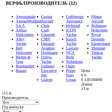
ВЕРФЬ/ПРОИЗВОДИТЕЛЬ
(32)
Aerospatiale
Cessna
Gulfstream
Pilatus
AgustaWestland
Aircraft
Aerospace
Aircraft
S.p.A
Chris
Helinord
Robinson
Airbus
Craft
ICON
Helicopter
Helicopters
Cigarette
Yachts
Royal
Alloy
CMN
Kusch
Denship
Yachts
Dassault
Yachts
Sangermani
Bell
Aviation
Lagoon
Shipman
Helicopter
Drettmann
NCA
Tankoa
Blohm &
Dunya
Refit
Yachts
Voss
Yachts
Nobiskrug
Bombardier
Embraer
Otam
Bugari
Executive
Perini
Цена
Jets
Navi
€
0
Galeon
Group
€
120100000
Длина
13 м
115 м
Производитель
Год выпуска