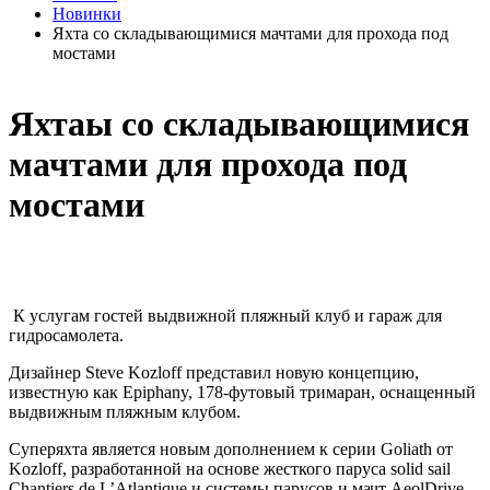
Новинки
Яхта со складывающимися мачтами для прохода под
мостами
Яхтаы со складывающимися
мачтами для прохода под
мостами
К услугам гостей выдвижной пляжный клуб и гараж для
гидросамолета.
Дизайнер Steve Kozloff представил новую концепцию,
известную как Epiphany, 178-футовый тримаран, оснащенный
выдвижным пляжным клубом.
Суперяхта является новым дополнением к серии Goliath от
Kozloff, разработанной на основе жесткого паруса solid sail
Chantiers de L’Atlantique и системы парусов и мачт AeolDrive.