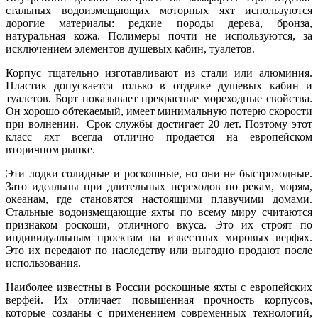
стальных водоизмещающих моторных яхт используются
дорогие материалы: редкие породы дерева, бронза,
натуральная кожа. Полимеры почти не используются, за
исключением элементов душевых кабин, туалетов.
Корпус тщательно изготавливают из стали или алюминия.
Пластик допускается только в отделке душевых кабин и
туалетов. Борт показывает прекрасные мореходные свойства.
Он хорошо обтекаемый, имеет минимальную потерю скорости
при волнении. Срок службы достигает 20 лет. Поэтому этот
класс яхт всегда отлично продается на европейском
вторичном рынке.
Эти лодки солидные и роскошные, но они не быстроходные.
Зато идеальны при длительных переходов по рекам, морям,
океанам, где становятся настоящими плавучими домами.
Стальные водоизмещающие яхты по всему миру считаются
признаком роскоши, отличного вкуса. Это их строят по
индивидуальным проектам на известных мировых верфях.
Это их передают по наследству или выгодно продают после
использования.
Наиболее известны в России роскошные яхты с европейских
верфей. Их отличает повышенная прочность корпусов,
которые созданы с применением современных технологий,