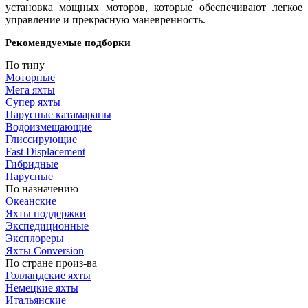
установка мощных моторов, которые обеспечивают легкое
управление и прекрасную маневренность.
Рекомендуемые подборки
По типу
Моторные
Мега яхты
Супер яхты
Парусные катамараны
Водоизмещающие
Глиссирующие
Fast Displacement
Гибридные
Парусные
По назначению
Океанские
Яхты поддержки
Экспедиционные
Эксплореры
Яхты Conversion
По стране произ-ва
Голландские яхты
Немецкие яхты
Итальянские