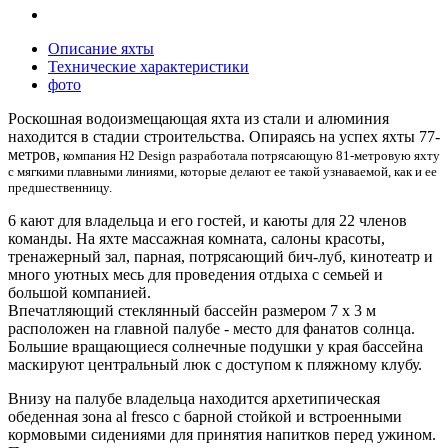
Описание яхты
Технические характеристики
фото
Роскошная водоизмещающая яхта из стали и алюминия
находится в стадии строительства.
Опираясь на успех яхты 77-
метров,
компания H2 Design разработала п
отрясающую 81-метровую яхту
с мягкими плавными линиями, которые делают ее такой узнаваемой, как и ее
предшественницу.
6 кают для владельца и его гостей, и каюты для 22 членов
команды. На яхте массажная комната, салоны красоты,
тренажерный зал, парная, потрясающий бич-луб, кинотеатр и
много уютных месь для проведения отдыха с семьей и
большой компанией.
Впечатляющий стеклянный бассейн размером 7 х 3 м
расположен на главной палубе -
место для фанатов солнца.
Большие вращающиеся солнечные подушки у края бассейна
маскируют
центральный люк с доступом к пляжному клубу.
Внизу на палубе владельца находится архетипическая
обеденная зона al fresco с барной стойкой и
встроенными
кормовыми сидениями для принятия напитков перед ужином.