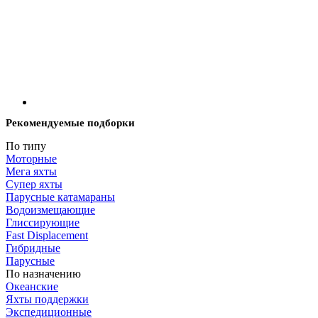
Рекомендуемые подборки
По типу
Моторные
Мега яхты
Супер яхты
Парусные катамараны
Водоизмещающие
Глиссирующие
Fast Displacement
Гибридные
Парусные
По назначению
Океанские
Яхты поддержки
Экспедиционные