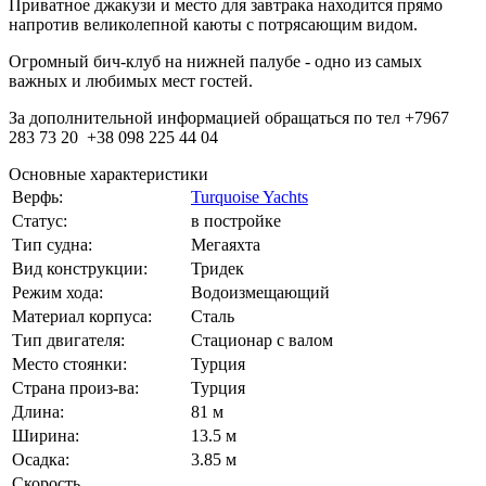
Приватное джакузи
и место для завтрака находится прямо
напротив великолепной каюты с потрясающим видом.
Огромный бич-клуб на нижней палубе - одно из самых
важных и любимых мест гостей.
За дополнительной информацией обращаться по тел +7967
283 73 20 +38 098 225 44 04
Основные характеристики
Верфь:
Turquoise Yachts
Статус:
в постройке
Тип судна:
Мегаяхта
Вид конструкции:
Тридек
Режим хода:
Водоизмещающий
Материал корпуса:
Сталь
Тип двигателя:
Стационар с валом
Место стоянки:
Турция
Страна произ-ва:
Турция
Длина:
81 м
Ширина:
13.5 м
Осадка:
3.85 м
Скорость