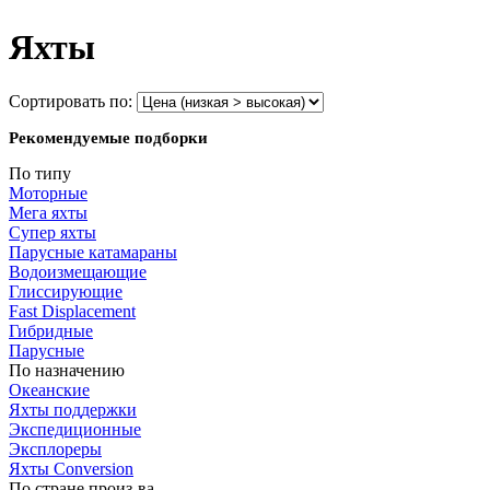
Яхты
Сортировать по:
Рекомендуемые подборки
По типу
Моторные
Мега яхты
Супер яхты
Парусные катамараны
Водоизмещающие
Глиссирующие
Fast Displacement
Гибридные
Парусные
По назначению
Океанские
Яхты поддержки
Экспедиционные
Эксплореры
Яхты Conversion
По стране произ-ва