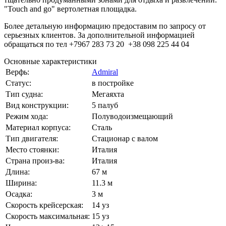
"Touch and go" вертолетная площадка.
Более детальную информацию предоставим по запросу от
серьезных клиентов.
За дополнительной информацией
обращаться по тел +7967 283 73 20 +38 098 225 44 04
Основные характеристики
Верфь:
Admiral
Статус:
в постройке
Тип судна:
Мегаяхта
Вид конструкции:
5 палуб
Режим хода:
Полуводоизмещающий
Материал корпуса:
Сталь
Тип двигателя:
Стационар с валом
Место стоянки:
Италия
Страна произ-ва:
Италия
Длина:
67 м
Ширина:
11.3 м
Осадка:
3 м
Скорость крейсерская:
14 уз
Скорость максимальная:
15 уз